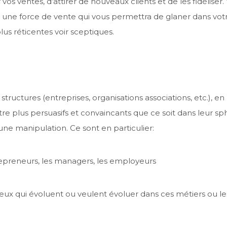
os ventes, d’attirer de nouveaux clients et de les fidéliser.
n, une force de vente qui vous permettra de glaner dans vot
us réticentes voir sceptiques.
 structures (entreprises, organisations associations, etc.), en
être plus persuasifs et convaincants que ce soit dans leur s
ne manipulation. Ce sont en particulier:
epreneurs, les managers, les employeurs
eux qui évoluent ou veulent évoluer dans ces métiers ou le