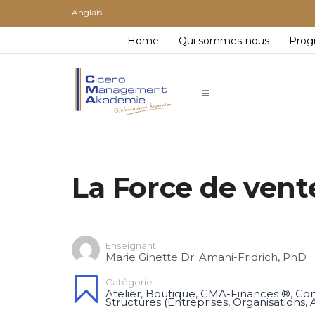
Anglais
Home
Qui sommes-nous
Pro
La Force de vent
Enseignant
Marie Ginette Dr. Amani-Fridrich, PhD
Catégorie :
Atelier
,
Boutique
,
CMA-Finances ®
,
Co
Structures (Entreprises, Organisations, A