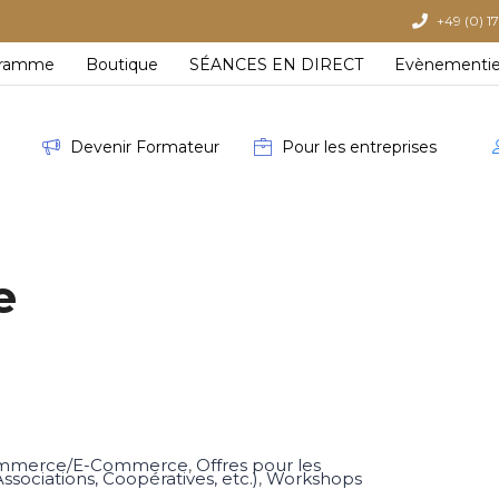
+49 (0) 17
gramme
Boutique
SÉANCES EN DIRECT
Evènementie
Devenir Formateur
Pour les entreprises
e
mmerce/E-Commerce
,
Offres pour les
ssociations, Coopératives, etc.)
,
Workshops