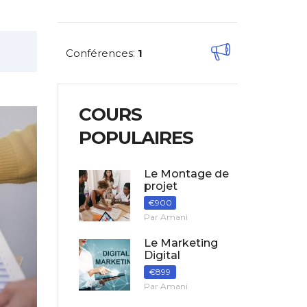
Conférences
:
1
COURS
POPULAIRES
Le Montage de
projet
€900
Par Amani
Le Marketing
Digital
€899
Par Amani