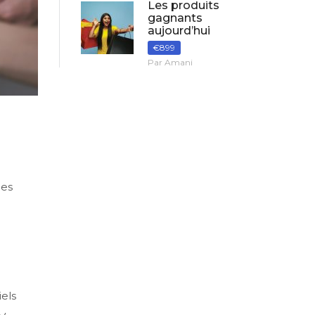
Les produits
gagnants
aujourd’hui
€899
Par Amani
les
els