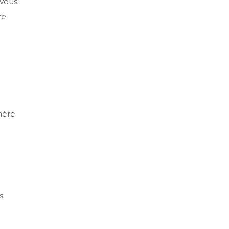
 Vous
re
phère
s