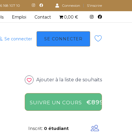
6 168 107 10
Connexion
S'inscrire
ls
Emploi
Contact
0,00 €
Se connecter
SE CONNECTER
Ajouter à la liste de souhaits
€899
SUIVRE UN COURS
Inscrit
:
0 étudiant