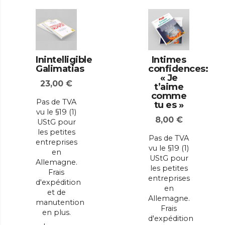
Inintelligible
Intimes
Galimatias
confidences:
« Je
23,00
€
t’aime
comme
Pas de TVA
tu es »
vu le §19 (1)
8,00
€
UStG pour
les petites
Pas de TVA
entreprises
vu le §19 (1)
en
UStG pour
Allemagne.
les petites
Frais
entreprises
d'expédition
en
et de
Allemagne.
manutention
Frais
en plus.
d'expédition