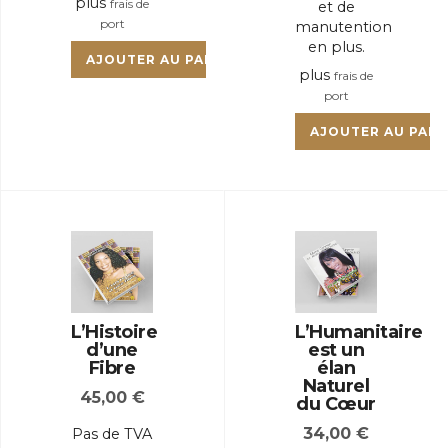
plus
frais de
et de
port
manutention
en plus.
AJOUTER AU PANIER
plus
frais de
port
AJOUTER AU PANI
L’Histoire
L’Humanitaire
d’une
est un
Fibre
élan
Naturel
45,00
€
du Cœur
34,00
€
Pas de TVA