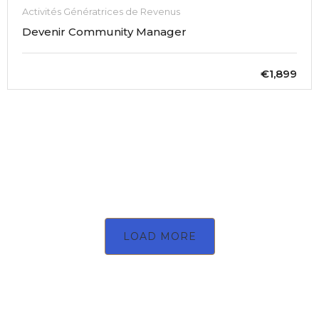
Activités Génératrices de Revenus
Devenir Community Manager
€1,899
LOAD MORE