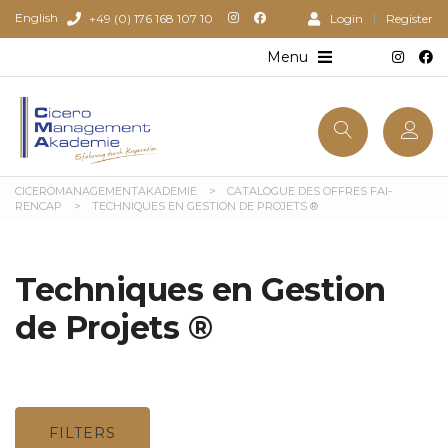
English
+49 (0) 176 168 107 10
Login
Register
CICEROMANAGEMENTAKADEMIE
>
CATALOGUE DES OFFRES FAI-
RENCAP
>
TECHNIQUES EN GESTION DE PROJETS ®
Techniques en Gestion
de Projets ®
FILTERS