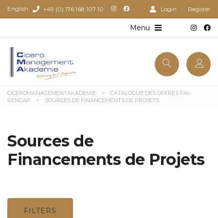
English
+49 (0) 176 168 107 10
Login
Register
CICEROMANAGEMENTAKADEMIE
>
CATALOGUE DES OFFRES FAI-
RENCAP
>
SOURCES DE FINANCEMENTS DE PROJETS
Sources de
Financements de Projets
FILTERS