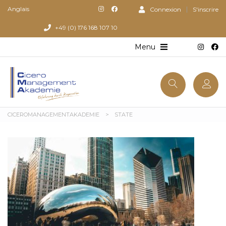
Anglais
Connexion
S'inscrire
+49 (0) 176 168 107 10
CICEROMANAGEMENTAKADEMIE
>
STATE