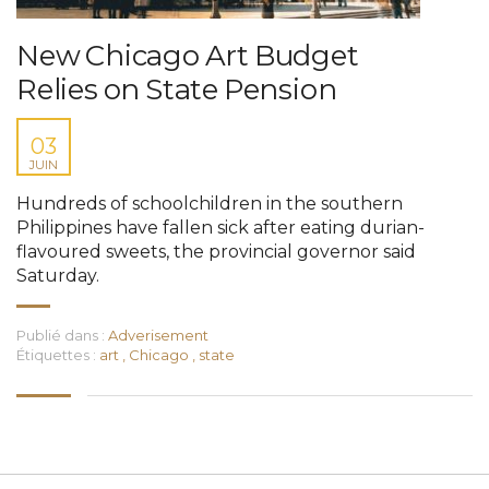
New Chicago Art Budget
Relies on State Pension
03
JUIN
Hundreds of schoolchildren in the southern
Philippines have fallen sick after eating durian-
flavoured sweets, the provincial governor said
Saturday.
Publié dans :
Adverisement
Étiquettes :
art
,
Chicago
,
state